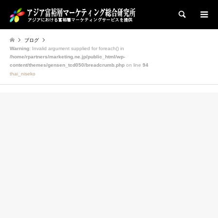
検索
ブログ
Warning
: Invalid argument supplied for foreach() in
/home/rpartners/marketing.ne.jp/public_html/wp-
content/themes/gensen_tcd050/breadcrumb.php
on line
94
thai_niseko