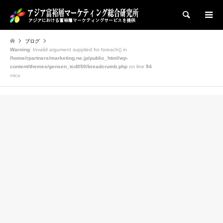
検索
ブログ
Warning
: Invalid argument supplied for foreach() in
/home/rpartners/marketing.ne.jp/public_html/wp-
content/themes/gensen_tcd050/breadcrumb.php
on line
94
mice