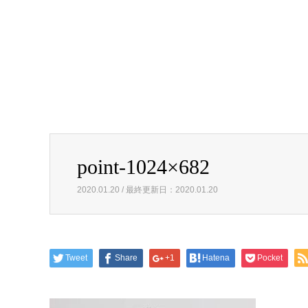
point-1024×682
2020.01.20 / 最終更新日：2020.01.20
Tweet
Share
+1
Hatena
Pocket