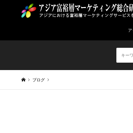
ア
ブログ
Warning
: Invalid argument supplied for foreach() in
/home/
point-1024×682