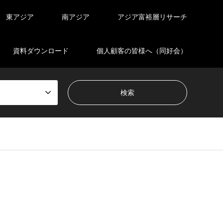
東アジア
南アジア
アジア富裕層リサーチ
資料ダウンロード
個人顧客の皆様へ（同好会）
en_tcd050/breadcrumb.php
on line
94