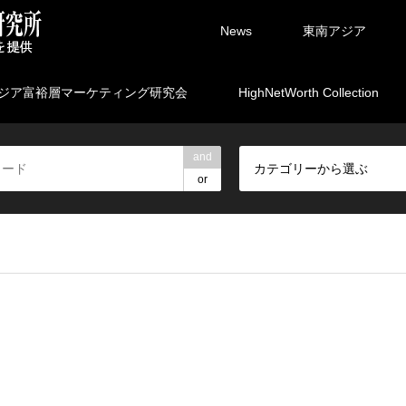
News
東南アジア
ジア富裕層マーケティング研究会
HighNetWorth Collection
and
カテゴリーから選ぶ
or
rpartners/marketing.ne.jp/public_html/wp-content/themes/gens