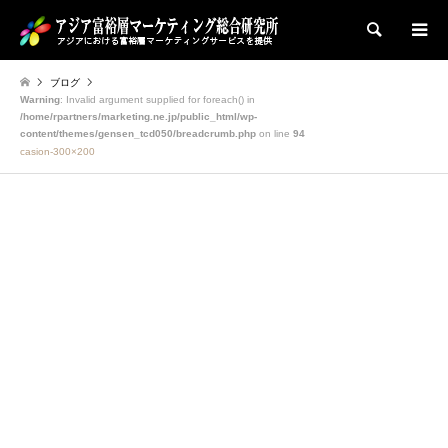
検索
ブログ
Warning
: Invalid argument supplied for foreach() in
/home/rpartners/marketing.ne.jp/public_html/wp-
content/themes/gensen_tcd050/breadcrumb.php
on line
94
casion-300×200