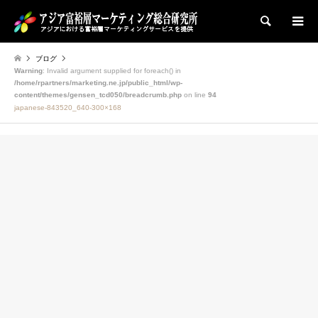
検索
ブログ
Warning
: Invalid argument supplied for foreach() in
/home/rpartners/marketing.ne.jp/public_html/wp-
content/themes/gensen_tcd050/breadcrumb.php
on line
94
japanese-843520_640-300×168