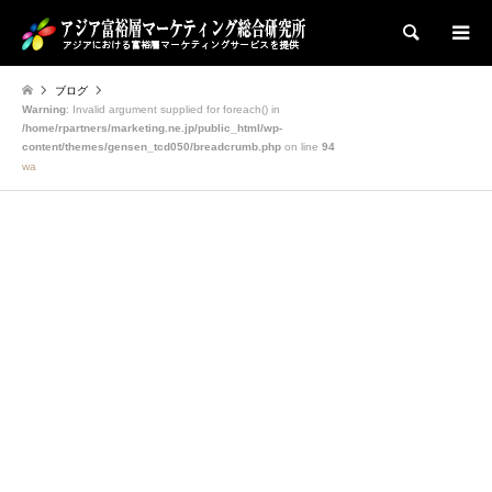
検索
ブログ
Warning
: Invalid argument supplied for foreach() in
/home/rpartners/marketing.ne.jp/public_html/wp-
content/themes/gensen_tcd050/breadcrumb.php
on line
94
wa