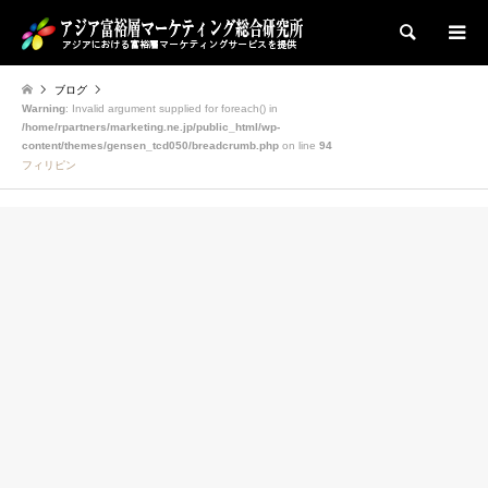
検索
ブログ
Warning
: Invalid argument supplied for foreach() in
/home/rpartners/marketing.ne.jp/public_html/wp-
content/themes/gensen_tcd050/breadcrumb.php
on line
94
フィリピン