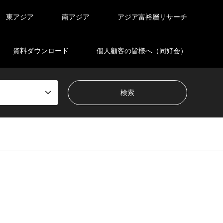
東アジア
南アジア
アジア富裕層リサーチ
資料ダウンロード
個人顧客の皆様へ（同好会）
en_tcd050/breadcrumb.php
on line
94