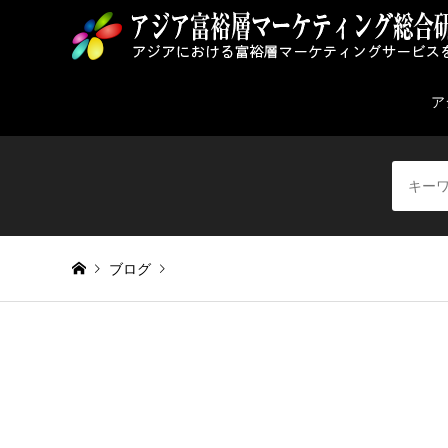
ア
ブログ
Warning
: Invalid argument supplied for foreach() in
/home/
yangon_myanmer