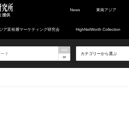
News
東南アジア
ジア富裕層マーケティング研究会
HighNetWorth Collection
and
カテゴリーから選ぶ
or
rpartners/marketing.ne.jp/public_html/wp-content/themes/gens