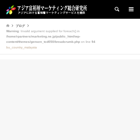
検索
ブログ
Warning
: Invalid argument supplied for foreach() in
/home/rpartners/marketing.ne.jp/public_html/wp-
content/themes/gensen_tcd050/breadcrumb.php
on line
94
bu_country_malaysia