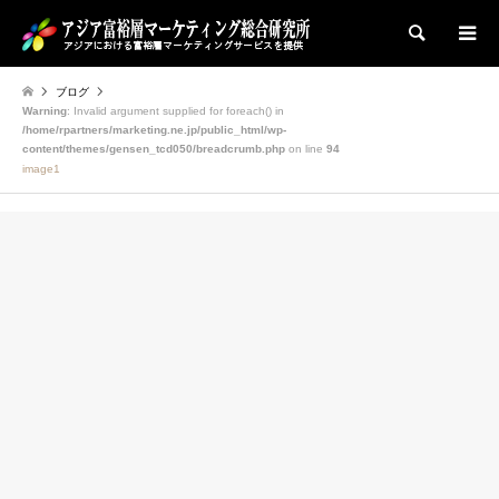
検索
ブログ
Warning
: Invalid argument supplied for foreach() in
/home/rpartners/marketing.ne.jp/public_html/wp-
content/themes/gensen_tcd050/breadcrumb.php
on line
94
image1