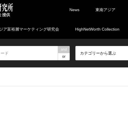
News
東南アジア
ジア富裕層マーケティング研究会
HighNetWorth Collection
and
カテゴリーから選ぶ
or
rpartners/marketing.ne.jp/public_html/wp-content/themes/gens