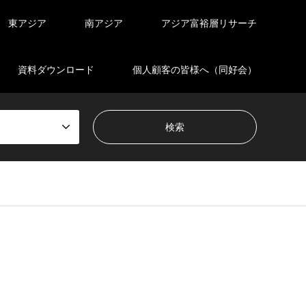
東アジア
南アジア
アジア富裕層リサーチ
資料ダウンロード
個人顧客の皆様へ（同好会）
en_tcd050/breadcrumb.php
on line
94