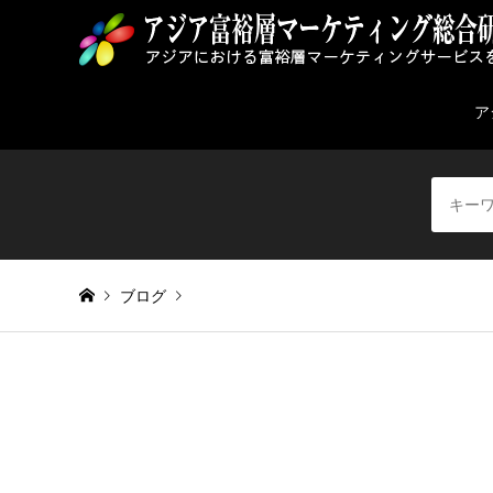
ア
ブログ
Warning
: Invalid argument supplied for foreach() in
/home/
モルディブ国旗