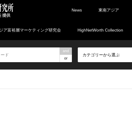
News
東南アジア
ジア富裕層マーケティング研究会
HighNetWorth Collection
and
カテゴリーから選ぶ
or
rpartners/marketing.ne.jp/public_html/wp-content/themes/gens