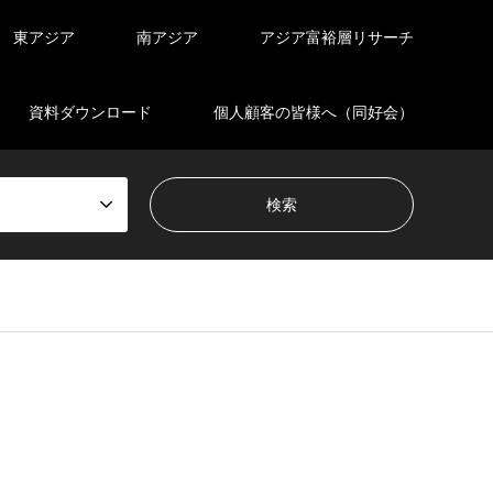
東アジア
南アジア
アジア富裕層リサーチ
資料ダウンロード
個人顧客の皆様へ（同好会）
en_tcd050/breadcrumb.php
on line
94