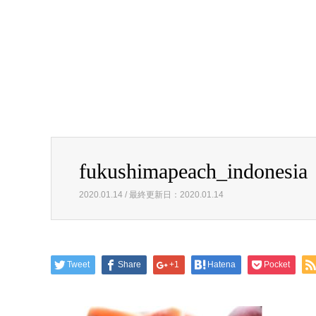
fukushimapeach_indonesia
2020.01.14 / 最終更新日：2020.01.14
Tweet
Share
+1
Hatena
Pocket