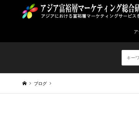
ア
ブログ
Warning
: Invalid argument supplied for foreach() in
/home/
fukushimapeach_indonesia