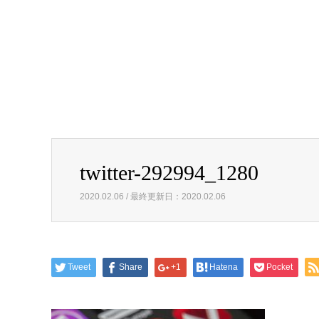
twitter-292994_1280
2020.02.06 / 最終更新日：2020.02.06
Tweet
Share
+1
Hatena
Pocket