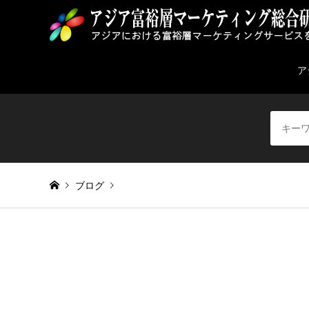
ア
ブログ
Warning
: Invalid argument supplied for foreach() in
/home/
twitter-292994_1280