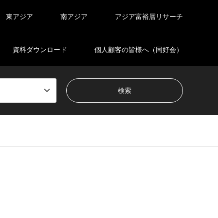
東アジア
南アジア
アジア富裕層リサーチ
資料ダウンロード
個人顧客の皆様へ（同好会）
en_tcd050/breadcrumb.php
on line
94