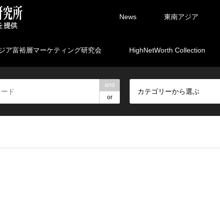
News
東南アジア
ジア富裕層マーケティング研究会
HighNetWorth Collection
and
カテゴリーから選ぶ
or
rpartners/marketing.ne.jp/public_html/wp-content/themes/gens