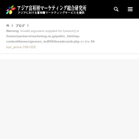
検索
ブログ
Warning
: Invalid argument supplied for foreach() in
/home/rpartners/marketing.ne.jp/public_html/wp-
content/themes/gensen_tcd050/breadcrumb.php
on line
94
eye_janice-768×326