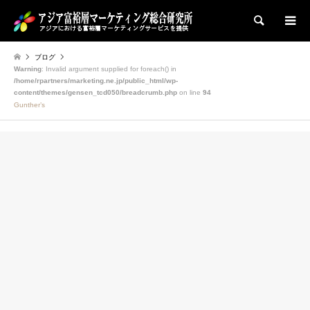
検索
ブログ
Warning
: Invalid argument supplied for foreach() in
/home/rpartners/marketing.ne.jp/public_html/wp-
content/themes/gensen_tcd050/breadcrumb.php
on line
94
Gunther’s