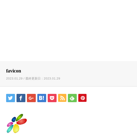
favicon
2023.01.29 / 最終更新日：2023.01.29