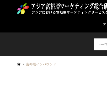
ア
富裕層インバウンド