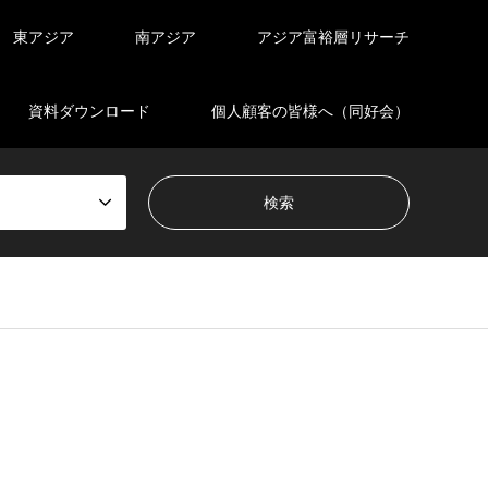
東アジア
南アジア
アジア富裕層リサーチ
資料ダウンロード
個人顧客の皆様へ（同好会）