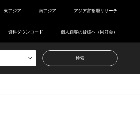
東アジア
南アジア
アジア富裕層リサーチ
資料ダウンロード
個人顧客の皆様へ（同好会）