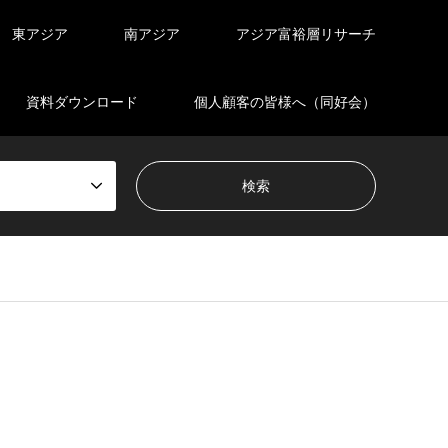
東アジア
南アジア
アジア富裕層リサーチ
資料ダウンロード
個人顧客の皆様へ（同好会）