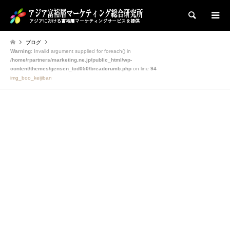
検索
ブログ
Warning
: Invalid argument supplied for foreach() in
/home/rpartners/marketing.ne.jp/public_html/wp-
content/themes/gensen_tcd050/breadcrumb.php
on line
94
img_boo_keijiban