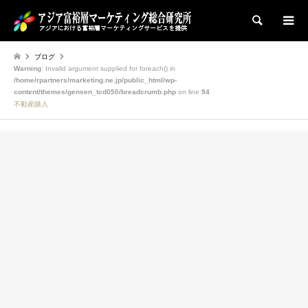
検索
ブログ
Warning
: Invalid argument supplied for foreach() in
/home/rpartners/marketing.ne.jp/public_html/wp-
content/themes/gensen_tcd050/breadcrumb.php
on line
94
不動産購入