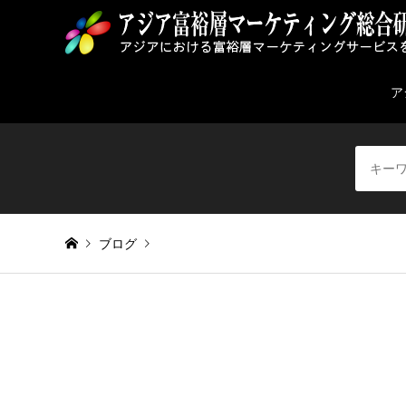
ア
ブログ
Warning
: Invalid argument supplied for foreach() in
/home/
point