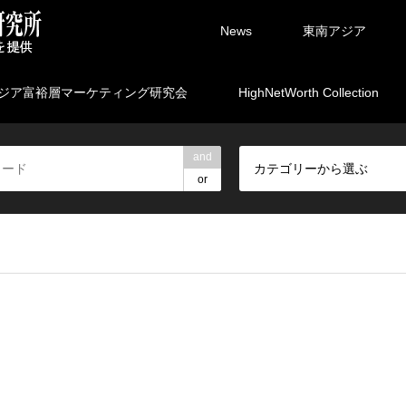
News
東南アジア
ジア富裕層マーケティング研究会
HighNetWorth Collection
and
カテゴリーから選ぶ
or
rpartners/marketing.ne.jp/public_html/wp-content/themes/gens