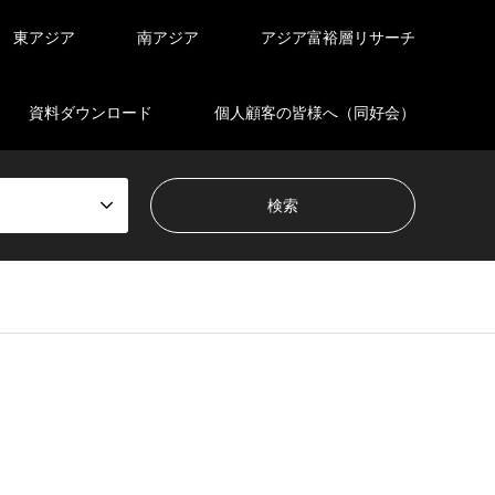
東アジア
南アジア
アジア富裕層リサーチ
資料ダウンロード
個人顧客の皆様へ（同好会）
en_tcd050/breadcrumb.php
on line
94