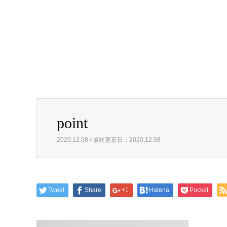
point
2020.12.08 / 最終更新日：2020.12.08
Tweet
Share
+1
Hatena
Pocket