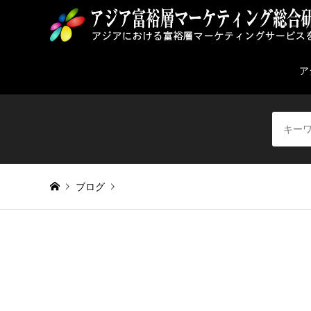
ア
ブログ
Warning
: Invalid argument supplied for foreach() in
/home/
address