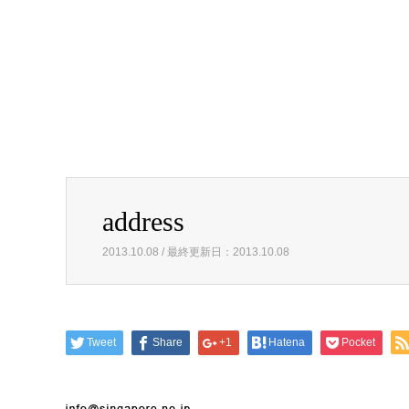
address
2013.10.08 / 最終更新日：2013.10.08
Tweet
Share
+1
Hatena
Pocket