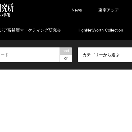
News
東南アジア
ジア富裕層マーケティング研究会
HighNetWorth Collection
and
カテゴリーから選ぶ
or
rpartners/marketing.ne.jp/public_html/wp-content/themes/gens