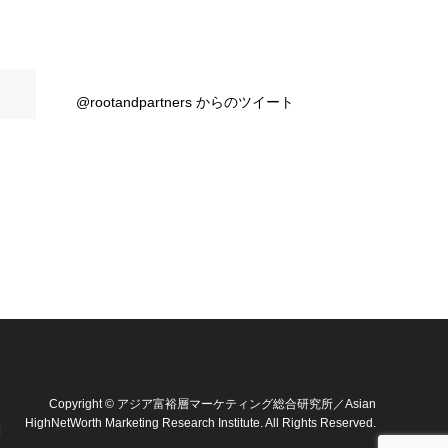
@rootandpartners からのツイート
Copyright
©
アジア富裕層マーケティング総合研究所／Asian
HighNetWorth Marketing Research Institute
. All Rights Reserved.