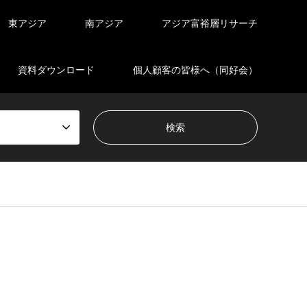
東アジア
南アジア
アジア富裕層リサーチ
資料ダウンロード
個人顧客の皆様へ（同好会）
en_tcd050/breadcrumb.php
on line
94