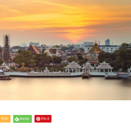
RSS
feedly
Pin it