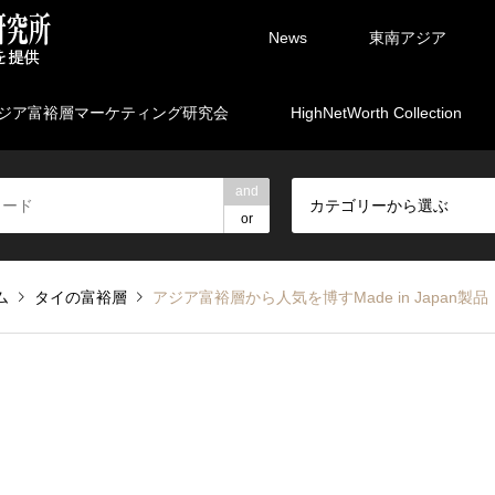
News
東南アジア
ジア富裕層マーケティング研究会
HighNetWorth Collection
and
カテゴリーから選ぶ
or
ム
タイの富裕層
アジア富裕層から人気を博す Made in Japan製品