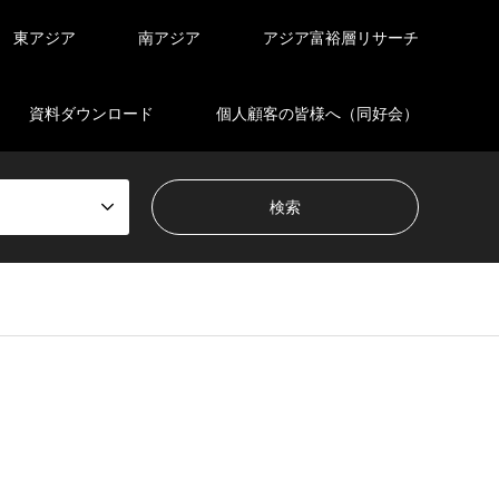
東アジア
南アジア
アジア富裕層リサーチ
資料ダウンロード
個人顧客の皆様へ（同好会）