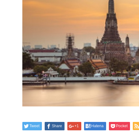
Tweet
Share
+1
Hatena
Pocket