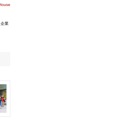
House
た企業