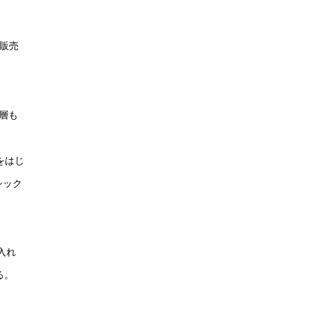
示販売
裕層も
をはじ
シック
け入れ
る。