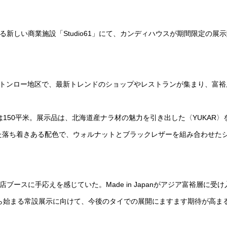
運営する新しい商業施設「Studio61」にて、カンディハウスが期間限定の展
ばれるトンロー地区で、最新トレンドのショップやレストランが集まり、富
は150平米。展示品は、北海道産ナラ材の魅力を引き出した〈YUKAR〉
た落ち着きある配色で、ウォルナットとブラックレザーを組み合わせた
と出店ブースに手応えを感じていた。Made in Japanがアジア富裕層に受
から始まる常設展示に向けて、今後のタイでの展開にますます期待が高ま