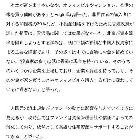
「本土が富を出すやいなや、オフィスビルやマンション、香港の
家を買う傾向がある」とFogle氏は語った。非居住者の購入者に
対する印鑑税の30％など、不動産価格を下げるために香港政府が
課した措置は、贅沢品に関しては効果がなかった。北京が資本流
出を阻止しようとする試みは、既に巨額の裕福な中国人投資家に
よる主要な障害であり、その多くはすでに香港にお金を留めてい
ない。”投資家の多くは既に香港に現金を持っている。そのうち
のいくつかは企業を上場しており、企業や資産を持っており、そ
のお金が家を買うことやオフィスビルを購入するだけに変わって
いるに過ぎない」と語った。
「人民元の流出規制がファンドの動きに影響を与えているように
見えるが、現時点ではファンドは資産管理会社や信託によって希
薄化しており、依然として高級な住宅資産をサポートすることが
できる」と述べた。