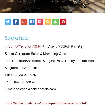
Sokha hotel
カンボジアのカジノ情報
でご紹介した高級ホテルです。
Sokha Corporate Sales & Marketing Office
#22, KromounSar Street, Sangkat PhsarThmey, Phnom Penh,
Kingdom of Cambodia
Tel: +855 23 998 075
Fax: +855 23 220 665
E-mail: salespp@sokhahotels.com
https://sokhahotels.com/phnompenh/phnompenh-hotel/