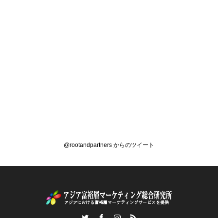
@rootandpartners からのツイート
Twitter
Facebook
Instagram
RSS