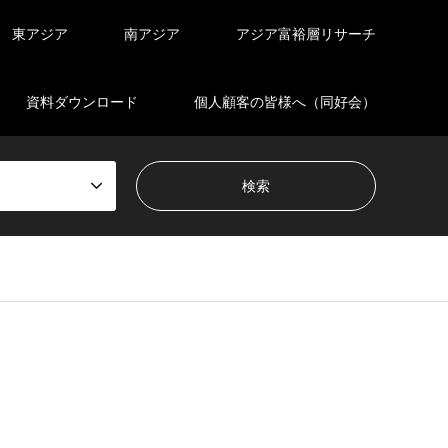
東アジア
南アジア
アジア富裕層リサーチ
資料ダウンロード
個人顧客の皆様へ（同好会）