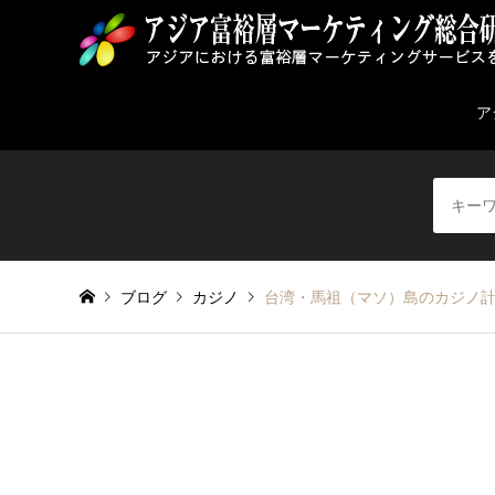
ア
ブログ
カジノ
台湾・馬祖（マソ）島のカジノ