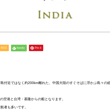
RSS
feedly
Pin it
島付近ではなく約200km離れた、中国大陸のすぐそばに浮かぶ島々の
つの空港と台湾・基隆からの船となります。
渡航者も多いです。