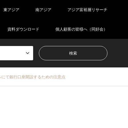
東アジア
南アジア
アジア富裕層リサーチ
資料ダウンロード
個人顧客の皆様へ（同好会）
ルにて銀行口座開設するための注意点