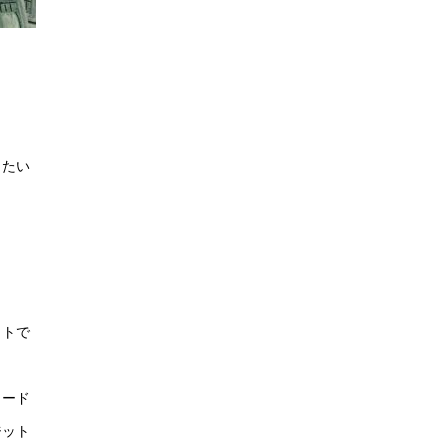
したい
。
ットで
カード
ジット