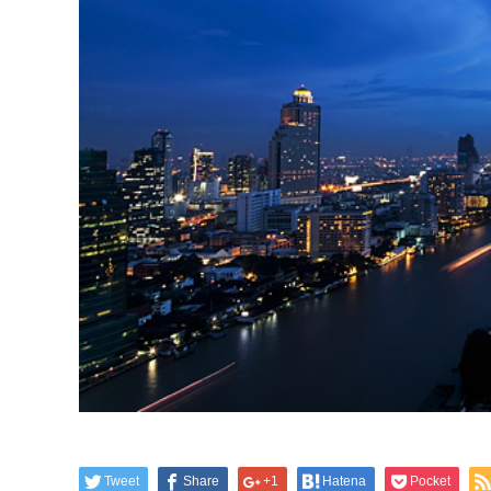
Tweet
Share
+1
Hatena
Pocket