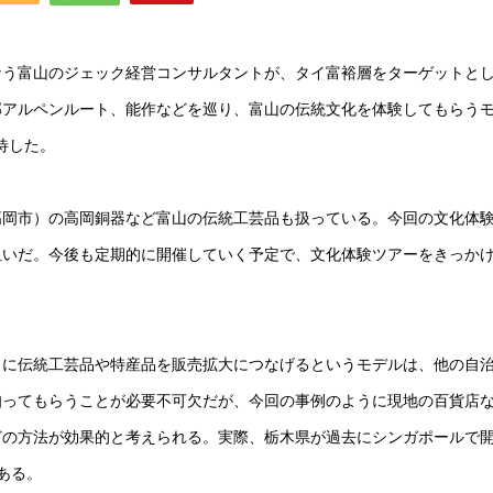
なう富山のジェック経営コンサルタントが、タイ富裕層をターゲットと
部アルペンルート、能作などを巡り、富山の伝統文化を体験してもらう
待した。
高岡市）の高岡銅器など富山の伝統工芸品も扱っている。今回の文化体
狙いだ。今後も定期的に開催していく予定で、文化体験ツアーをきっか
口に伝統工芸品や特産品を販売拡大につなげるというモデルは、他の自
知ってもらうことが必要不可欠だが、今回の事例のように現地の百貨店
どの方法が効果的と考えられる。実際、栃木県が過去にシンガポールで
もある。