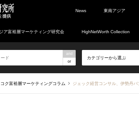
News
東南アジア
ジア富裕層マーケティング研究会
HighNetWorth Collection
and
カテゴリーから選ぶ
or
ンコク富裕層マーケティングコラム
ジェック経営コンサル、伊勢丹バ