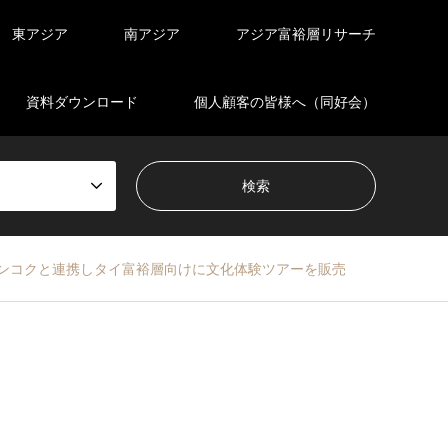
東アジア
南アジア
アジア富裕層リサーチ
資料ダウンロード
個人顧客の皆様へ（同好会）
ンコクと連携しタイ富裕層向けに文化体験ツアーを販売