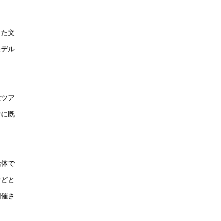
した文
モデル
験ツア
けに既
治体で
などと
開催さ