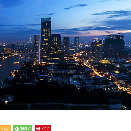
RSS
feedly
Pin it