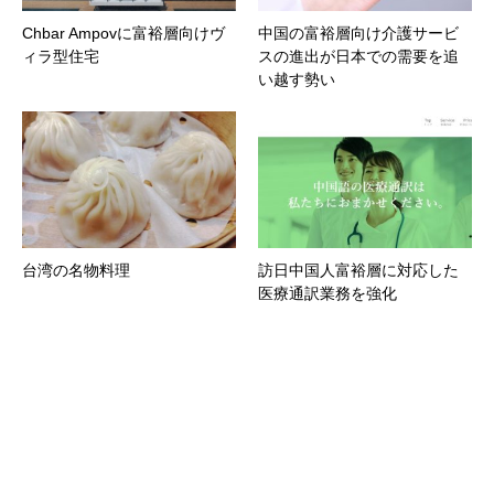
Chbar Ampovに富裕層向けヴ
中国の富裕層向け介護サービ
ィラ型住宅
スの進出が日本での需要を追
い越す勢い
台湾の名物料理
訪日中国人富裕層に対応した
医療通訳業務を強化