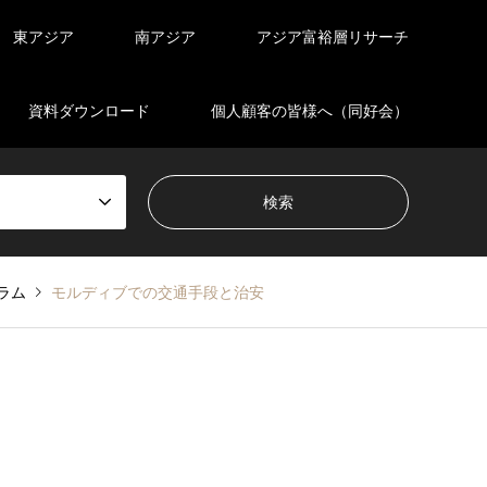
東アジア
南アジア
アジア富裕層リサーチ
資料ダウンロード
個人顧客の皆様へ（同好会）
ラム
モルディブでの交通手段と治安