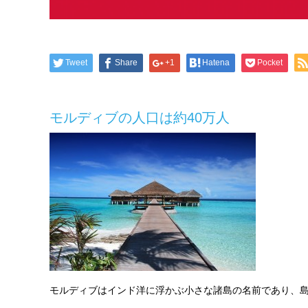
Tweet
Share
+1
Hatena
Pocket
モルディブの人口は約40万人
モルディブはインド洋に浮かぶ小さな諸島の名前であり、島