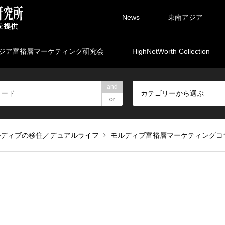
News
東南アジア
ジア富裕層マーケティング研究会
HighNetWorth Collection
and
カテゴリーから選ぶ
or
ルディブの移住／デュアルライフ
モルディブ富裕層マーケティングコ