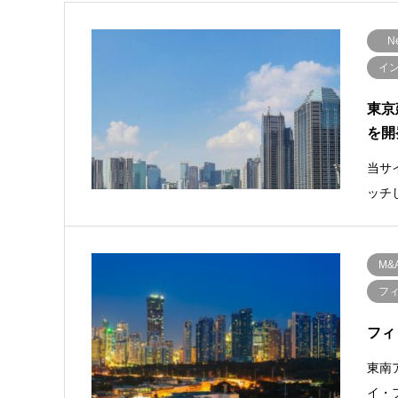
N
イ
東京
を開
当サ
ッチ
M&
フ
フィ
東南
イ・