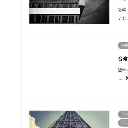
近年
ます
不
台湾
近年
し、
ア
シ