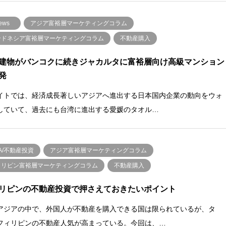
ews
アジア富裕層マーケティングコラム
ンドネシア富裕層マーケティングコラム
不動産購入
建物がバンコクに続きジャカルタに富裕層向け高級マンション
発
イトでは、経済成長著しいアジアへ進出する日本国内企業の動向をウォ
していて、過去にも台湾に進出する愛媛のタオル…
A/不動産投資
アジア富裕層マーケティングコラム
ィリピン富裕層マーケティングコラム
不動産購入
リピンの不動産投資で押さえておきたいポイント
アジアの中で、外国人が不動産を購入できる国は限られているが、タ
フィリピンの不動産人気が高まっている。今回は、…