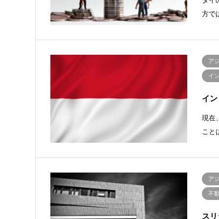
方で
ア
イ
イン
現在
こと
ア
不
スリ