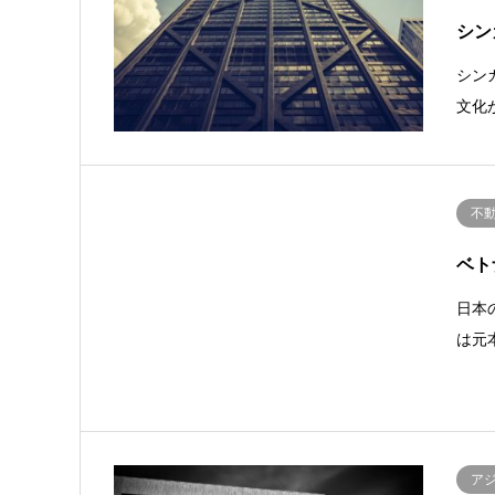
シン
シン
文化
不
ベト
日本
は元
ア