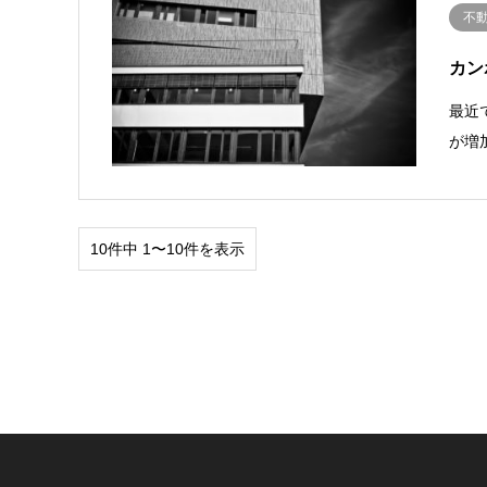
不
カン
最近
が増
10件中 1〜10件を表示