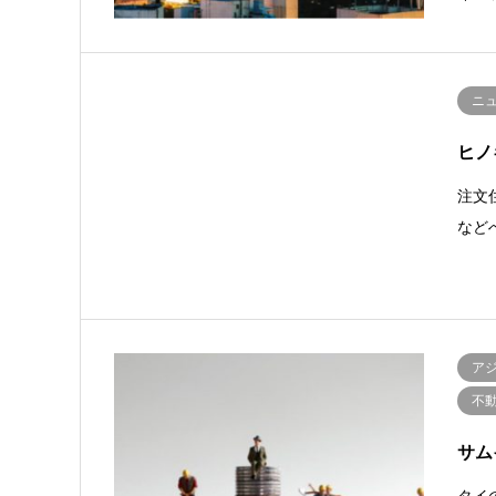
ニ
ヒノ
注文
など
ア
不
サム
タイ