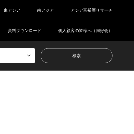
東アジア
南アジア
アジア富裕層リサーチ
資料ダウンロード
個人顧客の皆様へ（同好会）