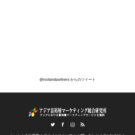
@rootandpartners からのツイート
Twitter
Facebook
Instagram
RSS