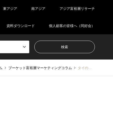
東アジア
南アジア
アジア富裕層リサーチ
資料ダウンロード
個人顧客の皆様へ（同好会）
ム
プーケット富裕層マーケティングコラム
タイの不動産投資状況