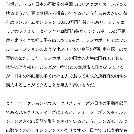
市場と比べると日本の不動産の利回りはリスク対リターンが良く
映るようだ。更に少額から投資ができるという利点も大きい。都
心のワンルームマンションは3000万円前後からあり、シティエ
リアのファミリータイプだと2億円前後するシンガポールの不動
産と比べると気軽に手を出しやすいのだ。シンガポールではワン
ルームマンションのような小ぶりで安い金額の不動産を探すのが
至難の業だ。また、シンガポールの国土の大半は国有地であり、
物件の所有権もほとんどが99年などの定期借地権となっている
が、日本の不動産の多くは外国人であっても永久所有権の物件を
購入することができることが魅力が高いようだ。
また、オークションハウス、クリスティーズの日本の不動産部門
であるJCRクリスティーズによると、フォーシーズンズホテルレ
ジデンス京都は高額で取引をされているという。シンガポールに
は数多くのホテルレジデンスがありますが、日本では代表的なも