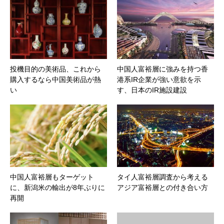
投機目的の美術品、これから
中国人富裕層に強みを持つ香
購入するなら中国美術品が熱
港系IR企業が強い意欲を示
い
す、日本のIR施設建設
中国人富裕層もターゲット
タイ人富裕層調査から考える
に、新潟米の輸出が8年ぶりに
アジア富裕層との付き合い方
再開