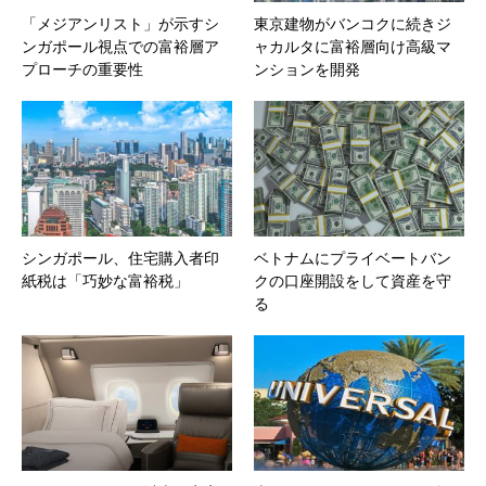
「メジアンリスト」が示すシ
東京建物がバンコクに続きジ
ンガポール視点での富裕層ア
ャカルタに富裕層向け高級マ
プローチの重要性
ンションを開発
シンガポール、住宅購入者印
ベトナムにプライベートバン
紙税は「巧妙な富裕税」
クの口座開設をして資産を守
る