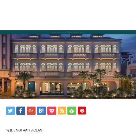
写真：©STRAITS CLAN