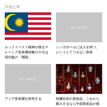
関連記事
ルックイースト精神が残るマ
シンガポールに法人を持つ、
レーシア富裕層攻略のカギは
というとてつもない意味
現代版の「開国」
アジア富裕層を研究する
投機目的の美術品、これから
購入するなら中国美術品が熱