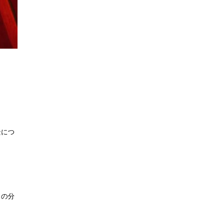
景につ
トの分