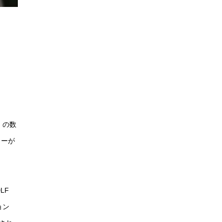
）の数
ローが
LF
ション