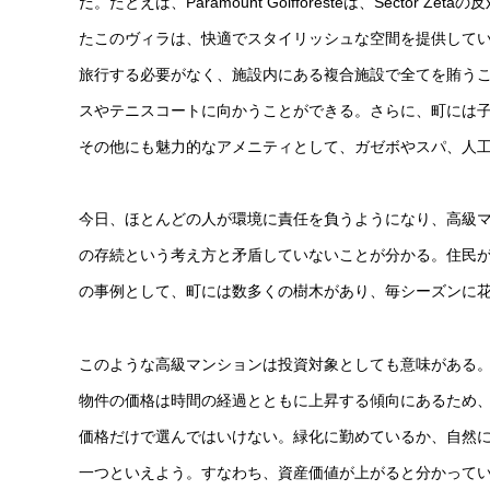
だ。たとえば、Paramount Golfforesteは、Sect
たこのヴィラは、快適でスタイリッシュな空間を提供している。また
旅行する必要がなく、施設内にある複合施設で全てを賄う
スやテニスコートに向かうことができる。さらに、町には
その他にも魅力的なアメニティとして、ガゼボやスパ、人
今日、ほとんどの人が環境に責任を負うようになり、高級
の存続という考え方と矛盾していないことが分かる。住民
の事例として、町には数多くの樹木があり、毎シーズンに
このような高級マンションは投資対象としても意味がある
物件の価格は時間の経過とともに上昇する傾向にあるため
価格だけで選んではいけない。緑化に勤めているか、自然
一つといえよう。すなわち、資産価値が上がると分かって