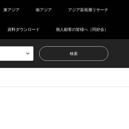
東アジア
南アジア
アジア富裕層リサーチ
資料ダウンロード
個人顧客の皆様へ（同好会）