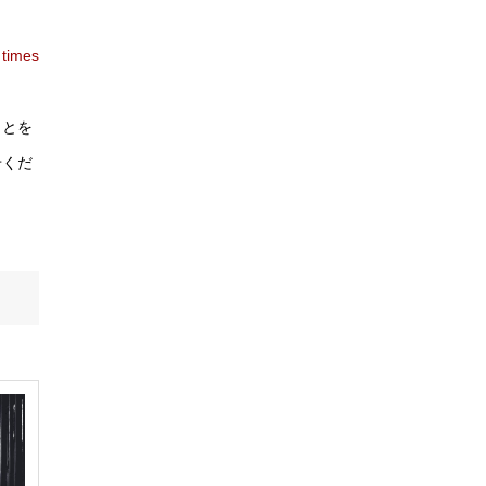
 times
ことを
せくだ