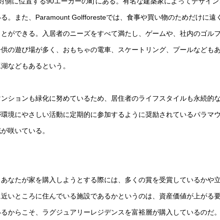
or Zetaの反対側に位置する90エーカーの町にある。有名な建築家によってデザイ
、Paramount Golfforesteでは、食事や買い物のためだけに遠
ことができる。入居者のニーズをすべて満たし、ゲームや、社内のゴル
子供の遊び場が多く、おもちゃの電車、スケートリング、プールなども
工湖などもあるという。
マンションも緑化に努めているため、居住者のライフスタイルも永続的
が環境にやさしい活動に定期的に参加するように奨励されているパラマ
花が咲いている。
。
、あなたが家を購入しようとする際には、多くの賞を受賞しているかや
に近いところに住んでいる施設であるかというのは、資産価値が上がる
いるからこそ、ラグジュアリーレジデンスを富裕層が購入しているのだ