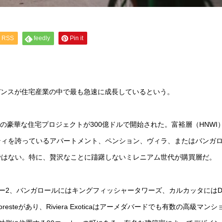
RSS
feedly
Pin it
デンスが住宅産業の中で最も急速に成長しているという。
ドルの豪華な住宅プロジェクトが300億ドルで開始された。富裕層（HNWI
ティを誇っているアパートメント、ペンション、ヴィラ、またはバンガ
ではない。特に、贅沢なことに躊躇しないミレニアム世代が購買層だ。
ラルタワー2、バンガロールにはキングフィッシャータワーズ、カルカッタにはD
t Gofforesteがあり、Riviera Exoticaはアーメダバードでも有数の高級マン