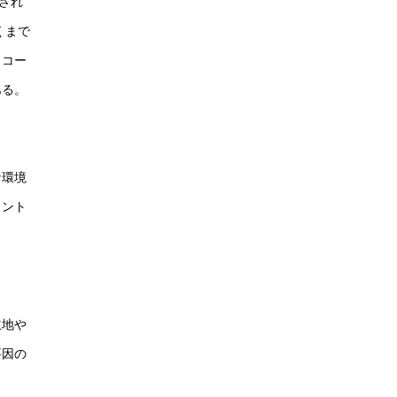
ンされ
くまで
フコー
ある。
な環境
ウント
立地や
要因の
。