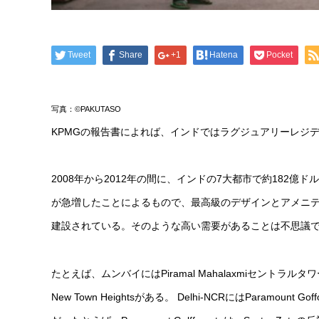
Tweet
Share
+1
Hatena
Pocket
写真：©PAKUTASO
KPMGの報告書によれば、インドではラグジュアリーレジ
2008年から2012年の間に、インドの7大都市で約182億
が急増したことによるもので、最高級のデザインとアメニ
建設されている。そのような高い需要があることは不思議
たとえば、ムンバイにはPiramal Mahalaxmiセント
New Town Heightsがある。 Delhi-NCRにはParamoun