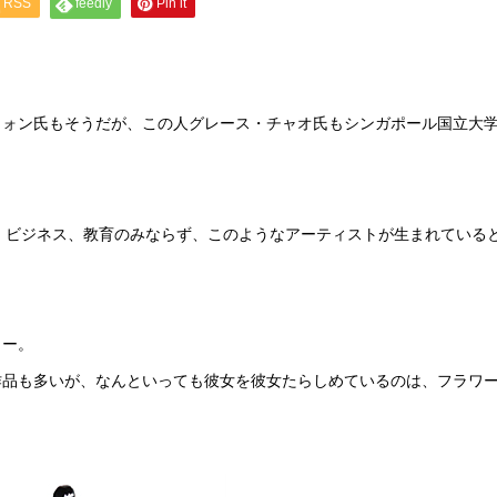
RSS
feedly
Pin it
ウォン氏もそうだが、この人グレース・チャオ氏もシンガポール国立大
治、ビジネス、教育のみならず、このようなアーティストが生まれている
ター。
作品も多いが、なんといっても彼女を彼女たらしめているのは、フラワ