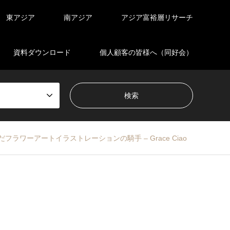
東アジア
南アジア
アジア富裕層リサーチ
資料ダウンロード
個人顧客の皆様へ（同好会）
ラワーアートイラストレーションの騎手 – Grace Ciao