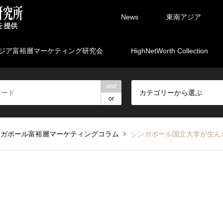
News
東南アジア
ジア富裕層マーケティング研究会
HighNetWorth Collection
and
カテゴリーから選ぶ
or
ンガポール富裕層マーケティングコラム
シンガポール国立大学が生んだフ