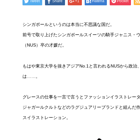
Tweet
Share
+1
Hatena
Pocket
シンガポールというのは本当に不思議な国だ。
前号で取り上げたシンガポールスイーツの騎手ジャニス・
（NUS）卒の才媛だ。
もはや東京大学を抜きアジアNo.1と言われるNUSから政
は……。
グレースの仕事を一言で言うとファッションイラストレー
ジャガールクルトなどのラグジュアリーブランドと組んだ
スイラストレーション。