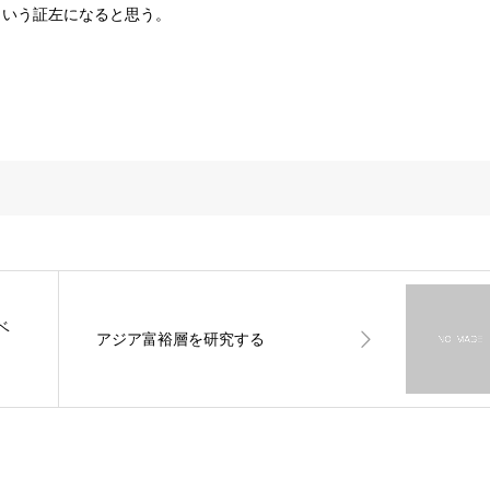
という証左になると思う。
ベ
アジア富裕層を研究する