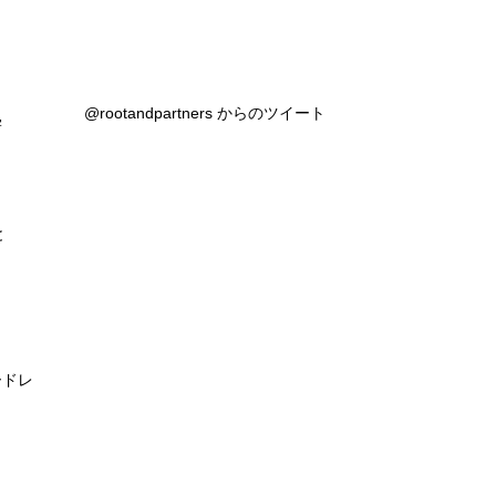
@rootandpartners からのツイート
学
と
ードレ