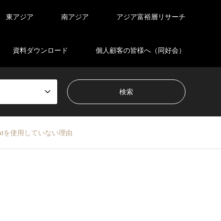
東アジア
南アジア
アジア富裕層リサーチ
資料ダウンロード
個人顧客の皆様へ（同好会）
atを使用していない理由