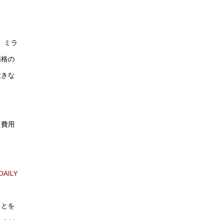
、ミラ
価格の
大きな
る費用
DAILY
ことを