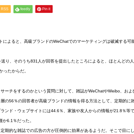
RSS
feedly
Pin it
ートによると、高級ブランドのWeChatでのマーケティングは破滅する可
査を送り、そのうち831人が回答を提出したところによると、ほとんどの
分かったからだ。
チをするのかという質問に対して、雑誌がWeChatやWeibo、および
層の56％の回答者が高級ブランドの情報を得る方法として、定期的に
ランド・ウェブサイトには44.6％、家族や友人からの情報が21.8％等
僅か6.1％だった。
、定期的な雑誌での広告の方が圧倒的に効果があるようだ。そこで目に