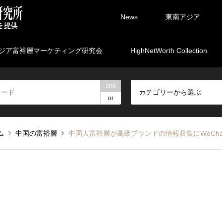
News
東南アジア
ジア富裕層マーケティング研究会
HighNetWorth Collection
and
カテゴリーから選ぶ
or
ム
中国の富裕層
中国人富裕層が高級ブランドの情報収集にWeCh