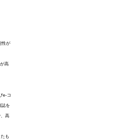
能性が
人が高
e-コ
雑誌を
で、高
したも