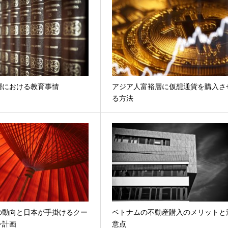
層における教育事情
アジア人富裕層に仮想通貨を購入さ
る方法
の動向と日本が手掛けるクー
ベトナムの不動産購入のメリットと
ン計画
意点