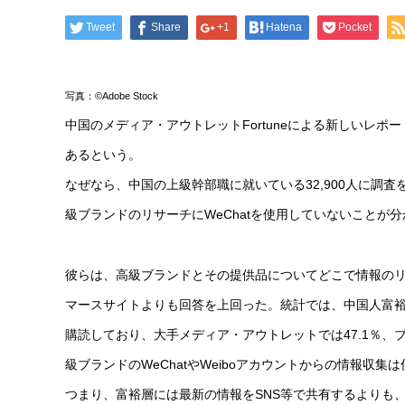
Tweet
Share
+1
Hatena
Pocket
写真：©Adobe Stock
中国のメディア・アウトレットFortuneによる新しいレポ
あるという。
なぜなら、中国の上級幹部職に就いている32,900人に調
級ブランドのリサーチにWeChatを使用していないことが
彼らは、高級ブランドとその提供品についてどこで情報のリサー
マースサイトよりも回答を上回った。統計では、中国人富裕
購読しており、大手メディア・アウトレットでは47.1％、ブ
級ブランドのWeChatやWeiboアカウントからの情報収集は
つまり、富裕層には最新の情報をSNS等で共有するよりも