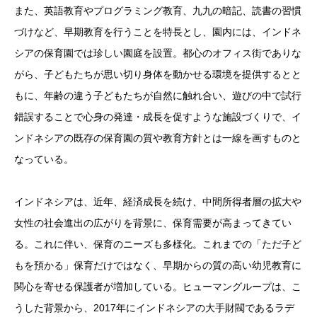
また、英語教育やプログラミング教育、九九の暗記、読書の習慣
づけなど、早期教育を行うことを特長とし、園内には、インドネ
シアの保育園では珍しい園庭を設置。都心のオフィス街でありな
がら、子どもたちが思い切り身体を動かせる環境を提供するとと
もに、年齢の違う子どもたちが自然に触れ合い、遊びの中で試行
錯誤することで心身の発達・成長を促すような施設づくりで、イ
ンドネシアの既存の保育園の質や教育方針とは一線を画すものと
なっている。
インドネシアは、近年、経済成長を続け、中間所得者層の拡大や
女性の社会進出の広がりを背景に、保育需要が高まってきてい
る。これに伴い、保育のニーズも多様化。これまでの「ただ子ど
もを預かる」保育だけではなく、早期からの質の高い幼児教育に
関心を寄せる保護者が増加している。ヒューマングループは、こ
うした背景から、2017年にインドネシアの大手財閥であるラデ